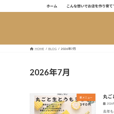
コ
ナ
ホーム
こんな想いでお店を作り育て
ン
ビ
テ
ゲ
ン
ー
ツ
シ
へ
ョ
ス
ン
キ
に
HOME
BLOG
2026年7月
ッ
移
プ
動
2026年7月
丸ご
新メニュー
202
去年も