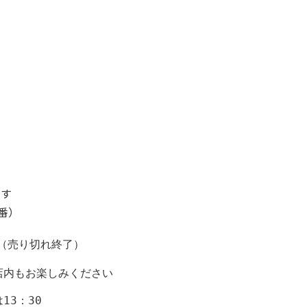
ます
7番）
（売り切れ終了）

内もお楽しみください

3：30
