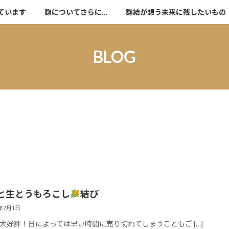
ています
麴についてさらに…
麴結が想う未来に残したいもの
BLOG
と生とうもろこし
結び
6年7月1日
大好評！日によっては早い時間に売り切れてしまうこともご […]