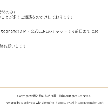
時間のみ）

ことが多くご迷惑をおかけしております）

tagramのＤＭ・公式LINEのチャットより前日までにお
Copyright © 米と麹のお結び屋 麴結 All Rights Reserved.
Powered by
WordPress
with
Lightning Theme
&
VK All in One Expansion Unit