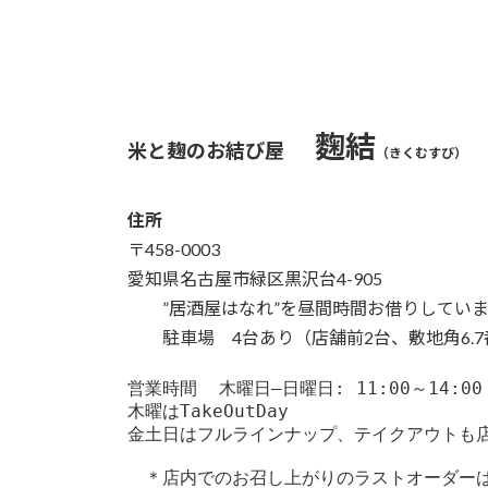
麴結
米と麹のお結び屋
（きくむすび）
住所
〒458-0003
愛知県名古屋市緑区黒沢台4-905
”居酒屋はなれ”を昼間時間お借りしてい
駐車場 4台あり
（店舗前2台、敷地角6.
営業時間  木曜日–日曜日: 11:00～14:00
木曜はTakeOutDay

金土日はフルラインナップ、テイクアウトも店
　＊店内でのお召し上がりのラストオーダーは1